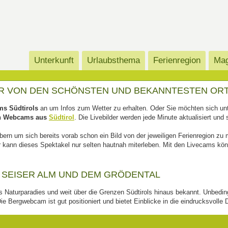
Unterkunft
Urlaubsthema
Ferienregion
Mag
ER VON DEN SCHÖNSTEN UND BEKANNTESTEN OR
ms Südtirols
an um Infos zum Wetter zu erhalten. Oder Sie möchten sich un
en Webcams aus
Südtirol
. Die Livebilder werden jede Minute aktualisiert und 
ern um sich bereits vorab schon ein Bild von der jeweiligen Ferienregion zu
er kann dieses Spektakel nur selten hautnah miterleben. Mit den Livecams kö
 SEISER ALM UND DEM GRÖDENTAL
s Naturparadies und weit über die Grenzen Südtirols hinaus bekannt. Unbedin
e Bergwebcam ist gut positioniert und bietet Einblicke in die eindrucksvolle 