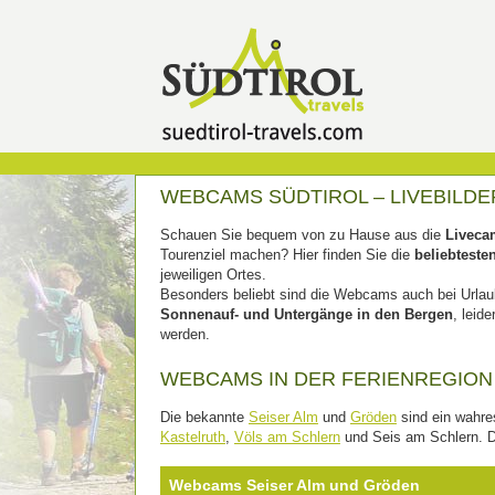
WEBCAMS SÜDTIROL – LIVEBILD
Schauen Sie bequem von zu Hause aus die
Liveca
Tourenziel machen? Hier finden Sie die
beliebtest
jeweiligen Ortes.
Besonders beliebt sind die Webcams auch bei Urlaub
Sonnenauf- und Untergänge in den Bergen
, leid
werden.
WEBCAMS IN DER FERIENREGION
Die bekannte
Seiser Alm
und
Gröden
sind ein wahre
Kastelruth
,
Völs am Schlern
und Seis am Schlern. Di
Webcams Seiser Alm und Gröden