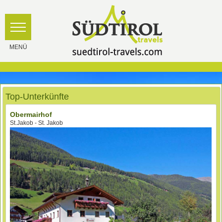
Top-Unterkünfte
Obermairhof
St.Jakob - St. Jakob