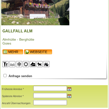
GALLFALL ALM
Almhütte - Berghütte
Gsies
MEHR
WEBSEITE
Anfrage senden
Früheste Anreise *
Späteste Abreise *
Anzahl Übernachtungen