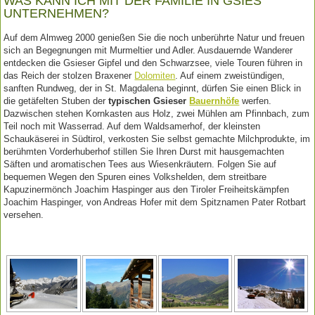
WAS KANN ICH MIT DER FAMILIE IN GSIES
UNTERNEHMEN?
Auf dem Almweg 2000 genießen Sie die noch unberührte Natur und freuen
sich an Begegnungen mit Murmeltier und Adler. Ausdauernde Wanderer
entdecken die Gsieser Gipfel und den Schwarzsee, viele Touren führen in
das Reich der stolzen Braxener
Dolomiten
. Auf einem zweistündigen,
sanften Rundweg, der in St. Magdalena beginnt, dürfen Sie einen Blick in
die getäfelten Stuben der
typischen Gsieser
Bauernhöfe
werfen.
Dazwischen stehen Kornkasten aus Holz, zwei Mühlen am Pfinnbach, zum
Teil noch mit Wasserrad. Auf dem Waldsamerhof, der kleinsten
Schaukäserei in Südtirol, verkosten Sie selbst gemachte Milchprodukte, im
berühmten Vorderhuberhof stillen Sie Ihren Durst mit hausgemachten
Säften und aromatischen Tees aus Wiesenkräutern. Folgen Sie auf
bequemen Wegen den Spuren eines Volkshelden, dem streitbare
Kapuzinermönch Joachim Haspinger aus den Tiroler Freiheitskämpfen
Joachim Haspinger, von Andreas Hofer mit dem Spitznamen Pater Rotbart
versehen.