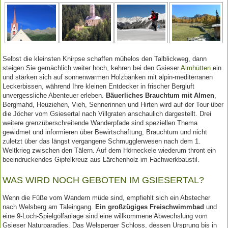
Selbst die kleinsten Knirpse schaffen mühelos den Talblickweg, dann
steigen Sie gemächlich weiter hoch, kehren bei den Gsieser
Almhütten
ein
und stärken sich auf sonnenwarmen Holzbänken mit alpin-mediterranen
Leckerbissen, während Ihre kleinen Entdecker in frischer Bergluft
unvergessliche Abenteuer erleben.
Bäuerliches Brauchtum mit Almen
,
Bergmahd, Heuziehen, Vieh, Sennerinnen und Hirten wird auf der Tour über
die Jöcher vom Gsiesertal nach Villgraten anschaulich dargestellt. Drei
weitere grenzüberschreitende Wanderpfade sind speziellen Thema
gewidmet und informieren über Bewirtschaftung, Brauchtum und nicht
zuletzt über das längst vergangene Schmugglerwesen nach dem 1.
Weltkrieg zwischen den Tälern. Auf dem Hörneckele wiederum thront ein
beeindruckendes Gipfelkreuz aus Lärchenholz im Fachwerkbaustil.
WAS WIRD NOCH GEBOTEN IM GSIESERTAL?
Wenn die Füße vom Wandern müde sind, empfiehlt sich ein Abstecher
nach Welsberg am Taleingang.
Ein großzügiges Freischwimmbad
und
eine 9-Loch-Spielgolfanlage sind eine willkommene Abwechslung vom
Gsieser Naturparadies. Das Welsperger Schloss, dessen Ursprung bis in