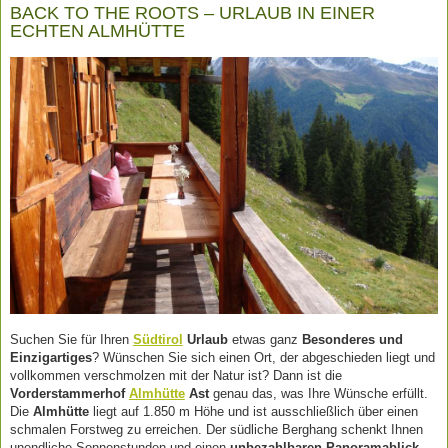
BACK TO THE ROOTS – URLAUB IN EINER
ECHTEN ALMHÜTTE
Suchen Sie für Ihren
Südtirol
Urlaub
etwas ganz
Besonderes und
Einzigartiges
? Wünschen Sie sich einen Ort, der abgeschieden liegt und
vollkommen verschmolzen mit der Natur ist? Dann ist die
Vorderstammerhof
Almhütte
Ast
genau das, was Ihre Wünsche erfüllt.
Die
Almhütte
liegt auf 1.850 m Höhe und ist ausschließlich über einen
schmalen Forstweg zu erreichen. Der südliche Berghang schenkt Ihnen
unendliche Sonnenstunden und einen
unbezahlbaren Panoramablick