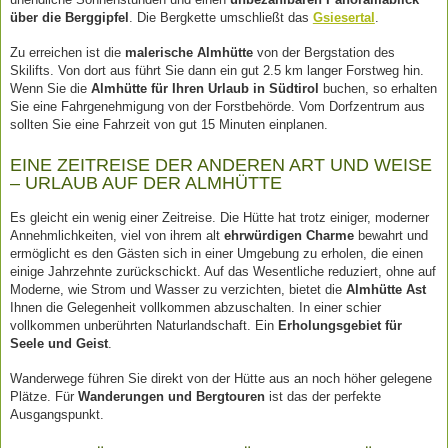
über die Berggipfel
. Die Bergkette umschließt das
Gsiesertal
.
Zu erreichen ist die
malerische Almhütte
von der Bergstation des
Skilifts. Von dort aus führt Sie dann ein gut 2.5 km langer Forstweg hin.
Wenn Sie die
Almhütte für Ihren Urlaub in Südtirol
buchen, so erhalten
Sie eine Fahrgenehmigung von der Forstbehörde. Vom Dorfzentrum aus
sollten Sie eine Fahrzeit von gut 15 Minuten einplanen.
EINE ZEITREISE DER ANDEREN ART UND WEISE
– URLAUB AUF DER ALMHÜTTE
Es gleicht ein wenig einer Zeitreise. Die Hütte hat trotz einiger, moderner
Annehmlichkeiten, viel von ihrem alt
ehrwürdigen Charme
bewahrt und
ermöglicht es den Gästen sich in einer Umgebung zu erholen, die einen
einige Jahrzehnte zurückschickt. Auf das Wesentliche reduziert, ohne auf
Moderne, wie Strom und Wasser zu verzichten, bietet die
Almhütte Ast
Ihnen die Gelegenheit vollkommen abzuschalten. In einer schier
vollkommen unberührten Naturlandschaft. Ein
Erholungsgebiet für
Seele und Geist
.
Wanderwege führen Sie direkt von der Hütte aus an noch höher gelegene
Plätze. Für
Wanderungen und Bergtouren
ist das der perfekte
Ausgangspunkt.