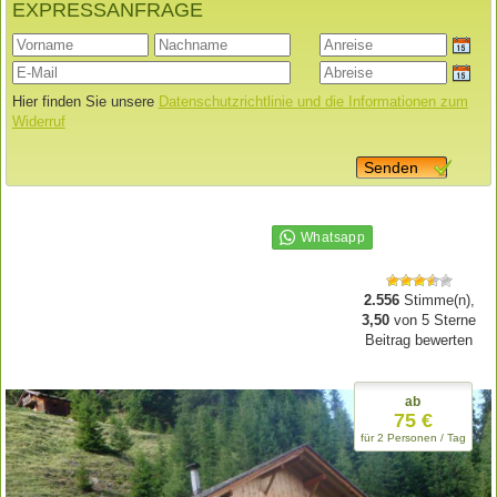
EXPRESSANFRAGE
Hier finden Sie unsere
Datenschutzrichtlinie und die Informationen zum
Widerruf
Senden
2.556
Stimme(n),
3,50
von
5
Sterne
Beitrag bewerten
ab
75 €
für 2 Personen / Tag