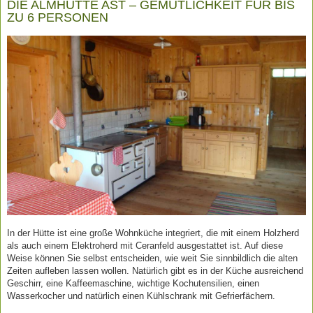
DIE ALMHÜTTE AST – GEMÜTLICHKEIT FÜR BIS
ZU 6 PERSONEN
In der Hütte ist eine große Wohnküche integriert, die mit einem Holzherd
als auch einem Elektroherd mit Ceranfeld ausgestattet ist. Auf diese
Weise können Sie selbst entscheiden, wie weit Sie sinnbildlich die alten
Zeiten aufleben lassen wollen. Natürlich gibt es in der Küche ausreichend
Geschirr, eine Kaffeemaschine, wichtige Kochutensilien, einen
Wasserkocher und natürlich einen Kühlschrank mit Gefrierfächern.