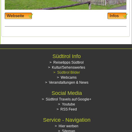
Webseite
Infos
Südtirol Info
Reisetipps Südtirol
Kultur/Sehenswertes
Südtirol Bilder
Webcams
Veranstaltungen & News
Social Media
Südtirol Travels auf Google+
Youtube
RSS Feed
Service - Navigation
Hier werben
Sitemap