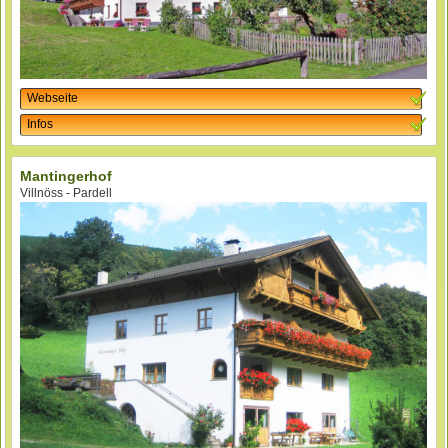
Webseite
Infos
Mantingerhof
Villnöss - Pardell