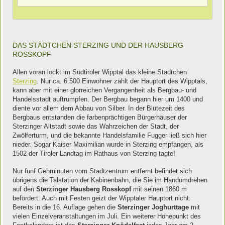
DAS STÄDTCHEN STERZING UND DER HAUSBERG
ROSSKOPF
Allen voran lockt im Südtiroler Wipptal das kleine Städtchen
Sterzing
. Nur ca. 6.500 Einwohner zählt der Hauptort des Wipptals,
kann aber mit einer glorreichen Vergangenheit als Bergbau- und
Handelsstadt auftrumpfen. Der Bergbau begann hier um 1400 und
diente vor allem dem Abbau von Silber. In der Blütezeit des
Bergbaus entstanden die farbenprächtigen Bürgerhäuser der
Sterzinger Altstadt sowie das Wahrzeichen der Stadt, der
Zwölferturm, und die bekannte Handelsfamilie Fugger ließ sich hier
nieder. Sogar Kaiser Maximilian wurde in Sterzing empfangen, als
1502 der Tiroler Landtag im Rathaus von Sterzing tagte!
Nur fünf Gehminuten vom Stadtzentrum entfernt befindet sich
übrigens die Talstation der Kabinenbahn, die Sie im Handumdrehen
auf den
Sterzinger Hausberg Rosskopf
mit seinen 1860 m
befördert. Auch mit Festen geizt der Wipptaler Hauptort nicht:
Bereits in die 16. Auflage gehen die
Sterzinger Joghurttage
mit
vielen Einzelveranstaltungen im Juli. Ein weiterer Höhepunkt des