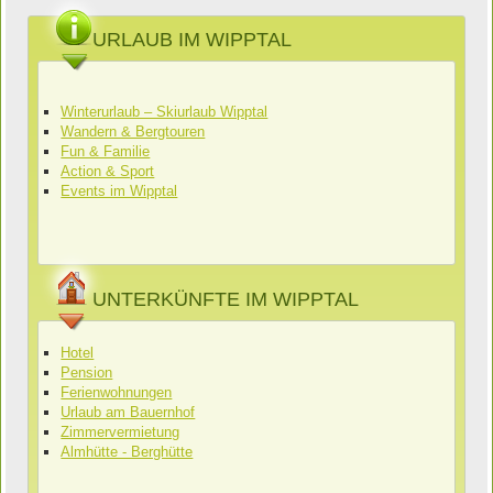
URLAUB IM WIPPTAL
Winterurlaub – Skiurlaub Wipptal
Wandern & Bergtouren
Fun & Familie
Action & Sport
Events im Wipptal
UNTERKÜNFTE IM WIPPTAL
Hotel
Pension
Ferienwohnungen
Urlaub am Bauernhof
Zimmervermietung
Almhütte - Berghütte