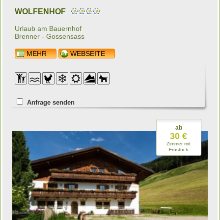
WOLFENHOF
Urlaub am Bauernhof
Brenner - Gossensass
MEHR
WEBSEITE
Anfrage senden
ab
30 €
Zimmer mit
Früstück