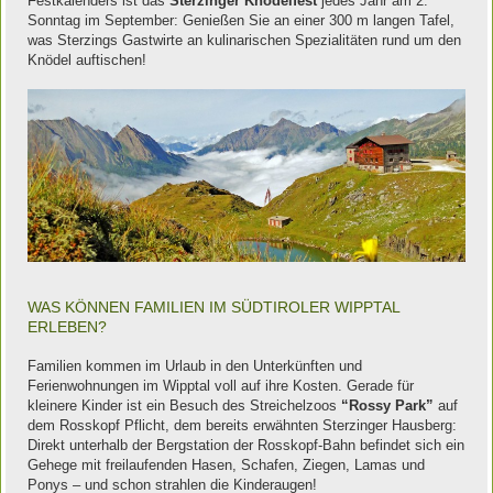
Festkalenders ist das
Sterzinger Knödelfest
jedes Jahr am 2.
Sonntag im September: Genießen Sie an einer 300 m langen Tafel,
was Sterzings Gastwirte an kulinarischen Spezialitäten rund um den
Knödel auftischen!
WAS KÖNNEN FAMILIEN IM SÜDTIROLER WIPPTAL
ERLEBEN?
Familien kommen im Urlaub in den Unterkünften und
Ferienwohnungen im Wipptal voll auf ihre Kosten. Gerade für
kleinere Kinder ist ein Besuch des Streichelzoos
“Rossy Park”
auf
dem Rosskopf Pflicht, dem bereits erwähnten Sterzinger Hausberg:
Direkt unterhalb der Bergstation der Rosskopf-Bahn befindet sich ein
Gehege mit freilaufenden Hasen, Schafen, Ziegen, Lamas und
Ponys – und schon strahlen die Kinderaugen!