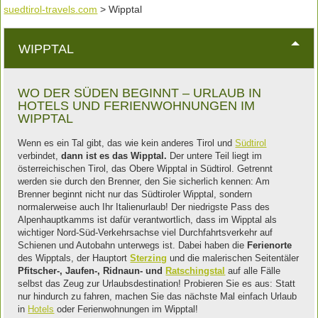
suedtirol-travels.com
> Wipptal
WIPPTAL
WO DER SÜDEN BEGINNT – URLAUB IN
HOTELS UND FERIENWOHNUNGEN IM
WIPPTAL
Wenn es ein Tal gibt, das wie kein anderes Tirol und
Südtirol
verbindet,
dann ist es das Wipptal.
Der untere Teil liegt im
österreichischen Tirol, das Obere Wipptal in Südtirol. Getrennt
werden sie durch den Brenner, den Sie sicherlich kennen: Am
Brenner beginnt nicht nur das Südtiroler Wipptal, sondern
normalerweise auch Ihr Italienurlaub! Der niedrigste Pass des
Alpenhauptkamms ist dafür verantwortlich, dass im Wipptal als
wichtiger Nord-Süd-Verkehrsachse viel Durchfahrtsverkehr auf
Schienen und Autobahn unterwegs ist. Dabei haben die
Ferienorte
des Wipptals, der Hauptort
Sterzing
und die malerischen Seitentäler
Pfitscher-, Jaufen-, Ridnaun- und
Ratschingstal
auf alle Fälle
selbst das Zeug zur Urlaubsdestination! Probieren Sie es aus: Statt
nur hindurch zu fahren, machen Sie das nächste Mal einfach Urlaub
in
Hotels
oder Ferienwohnungen im Wipptal!