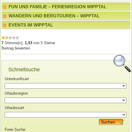
FUN UND FAMILIE – FERIENREGION WIPPTAL
WANDERN UND BERGTOUREN – WIPPTAL
EVENTS IM WIPPTAL
7
Stimme(n),
1,43
von
5
Sterne
Beitrag bewerten
Schnellsuche
Unterkunftsart
Urlaubsregion
Urlaubssart
Suchen
Freie Suche