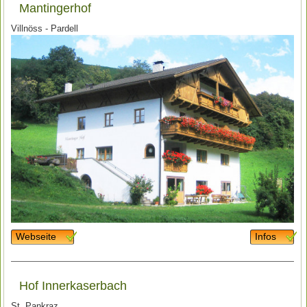
Mantingerhof
Villnöss - Pardell
Webseite
Infos
Hof Innerkaserbach
St. Pankraz