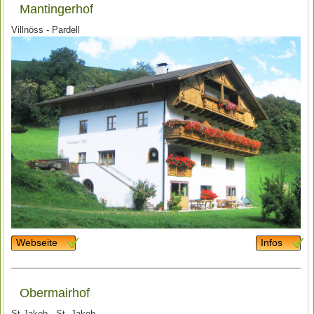
Mantingerhof
Villnöss - Pardell
Webseite
Infos
Obermairhof
St.Jakob - St. Jakob