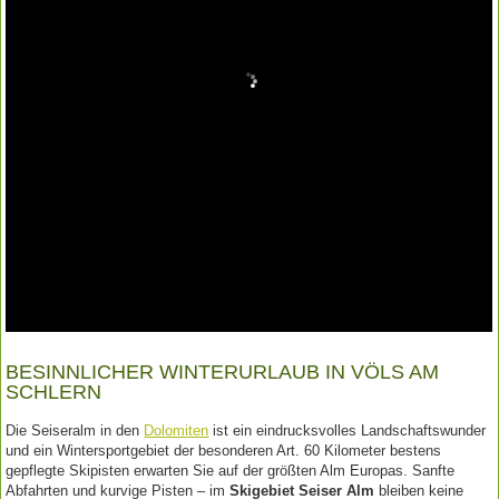
BESINNLICHER WINTERURLAUB IN VÖLS AM
SCHLERN
Die Seiseralm in den
Dolomiten
ist ein eindrucksvolles Landschaftswunder
und ein Wintersportgebiet der besonderen Art. 60 Kilometer bestens
gepflegte Skipisten erwarten Sie auf der größten Alm Europas. Sanfte
Abfahrten und kurvige Pisten – im
Skigebiet Seiser Alm
bleiben keine