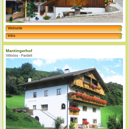
Webseite
Infos
Mantingerhof
Villnöss - Pardell