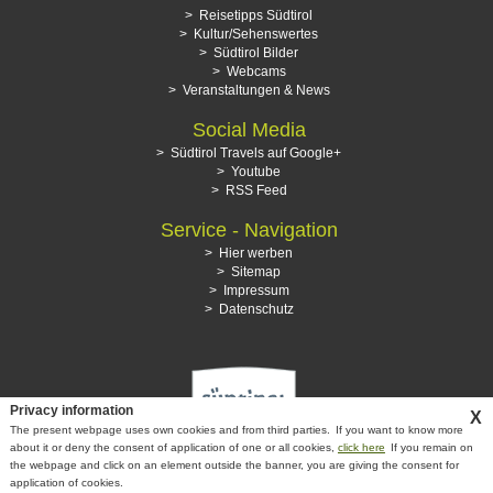
Reisetipps Südtirol
Kultur/Sehenswertes
Südtirol Bilder
Webcams
Veranstaltungen & News
Social Media
Südtirol Travels auf Google+
Youtube
RSS Feed
Service - Navigation
Hier werben
Sitemap
Impressum
Datenschutz
Privacy information
X
The present webpage uses own cookies and from third parties.
If you want to know more
about it or deny the consent of application of one or all cookies,
click here
If you remain on
the webpage and click on an element outside the banner, you are giving the consent for
application of cookies.
© Copyright
suedtirol-travels.com
- MwSt.-Nr. 02612650214