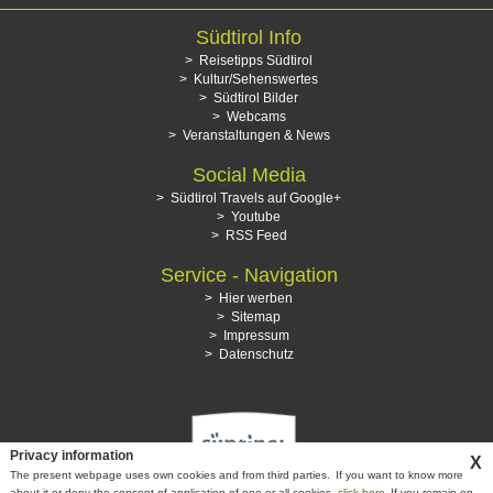
Südtirol Info
Reisetipps Südtirol
Kultur/Sehenswertes
Südtirol Bilder
Webcams
Veranstaltungen & News
Social Media
Südtirol Travels auf Google+
Youtube
RSS Feed
Service - Navigation
Hier werben
Sitemap
Impressum
Datenschutz
Privacy information
X
The present webpage uses own cookies and from third parties.
If you want to know more
about it or deny the consent of application of one or all cookies,
click here
If you remain on