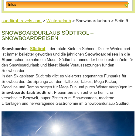
Infos
suedtirol-travels.com
>
Winterurlaub
> Snowboardurlaub > Seite 9
SNOWBOARDURLAUB SÜDTIROL –
SNOWBOARDREISEN
Snowboarden
Südtirol
– der totale Kick im Schnee. Dieser Wintersport
ist immer beliebter geworden und die jährlichen
Snowboardreisen in die
Alpen
schon beinahe ein Muss. Südtirol ist eines der beliebtesten Ziele für
den Snowboardurlaub und bietet ideale Voraussetzungen für den
Snowboarder.
In den Skigebieten Südtirols gibt es vielerorts sogenannte Funparks für
Snowboarder. Die Sprünge auf den Halfpipe, Tables, Mega Kicker,
Woodline und Ramps sorgen für Mega Fun und pures Winter Vergnügen im
Snowboardurlaub Südtirol
. Freuen Sie sich auf eine herrliche
verschneite Bergwelt, super Pisten zum Snowboarden, moderne
Liftanlagen und hervorragende Gastronomie im Snowboardurlaub Südtirol.