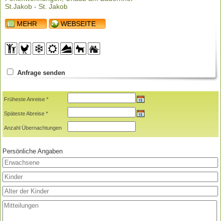
St.Jakob - St. Jakob
MEHR
WEBSEITE
Anfrage senden
Früheste Anreise *
Späteste Abreise *
Anzahl Übernachtungen
Persönliche Angaben