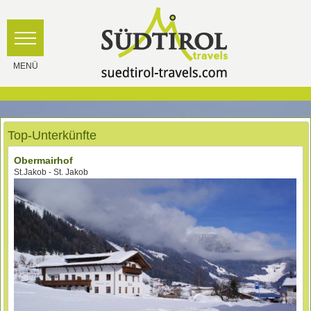
Top-Unterkünfte
Obermairhof
St.Jakob - St. Jakob