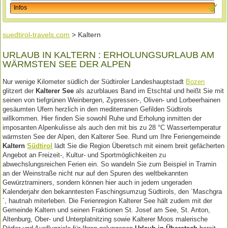
Infos
suedtirol-travels.com
> Kaltern
URLAUB IN KALTERN : ERHOLUNGSURLAUB AM
WÄRMSTEN SEE DER ALPEN
Nur wenige Kilometer südlich der Südtiroler Landeshauptstadt
Bozen
glitzert der
Kalterer See
als azurblaues Band im Etschtal und heißt Sie mit
seinen von tiefgrünen Weinbergen, Zypressen-, Oliven- und Lorbeerhainen
gesäumten Ufern herzlich in den mediterranen Gefilden Südtirols
willkommen. Hier finden Sie sowohl Ruhe und Erholung inmitten der
imposanten Alpenkulisse als auch den mit bis zu 28 °C Wassertemperatur
wärmsten See der Alpen, den Kalterer See. Rund um Ihre Feriengemeinde
Kaltern
Südtirol
lädt Sie die Region Überetsch mit einem breit gefächerten
Angebot an Freizeit-, Kultur- und Sportmöglichkeiten zu
abwechslungsreichen Ferien ein. So wandeln Sie zum Beispiel in Tramin
an der Weinstraße nicht nur auf den Spuren des weltbekannten
Gewürztraminers, sondern können hier auch in jedem ungeraden
Kalenderjahr den bekanntesten Faschingsumzug Südtirols, den `Maschgra
´, hautnah miterleben. Die Ferienregion Kalterer See hält zudem mit der
Gemeinde Kaltern und seinen Fraktionen St. Josef am See, St. Anton,
Altenburg, Ober- und Unterplatnitzing sowie Kalterer Moos malerische