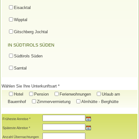
Eisacktal
Wipptal
Gitschberg Jochtal
IN SÜDTIROLS SÜDEN
Südtirols Süden
Sarntal
Wählen Sie Ihre Unterkunftsart *
Hotel
Pension
Ferienwohnungen
Urlaub am
Bauernhof
Zimmervermietung
Almhütte - Berghütte
Früheste Anreise *
Späteste Abreise *
Anzahl Übernachtungen