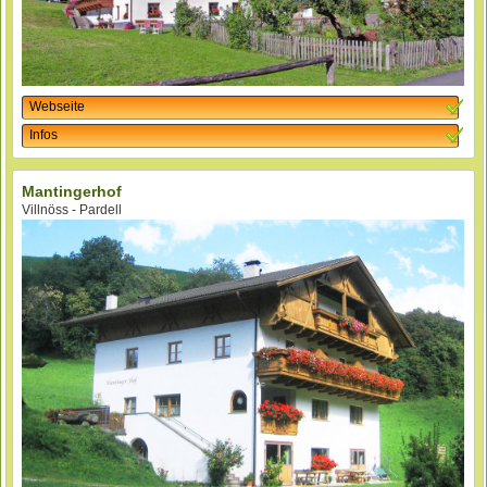
Webseite
Infos
Mantingerhof
Villnöss - Pardell