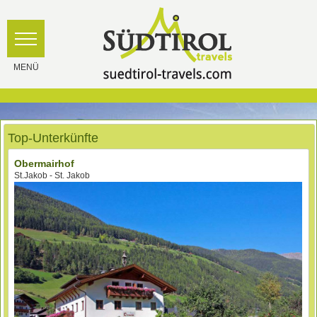
Top-Unterkünfte
Obermairhof
St.Jakob - St. Jakob