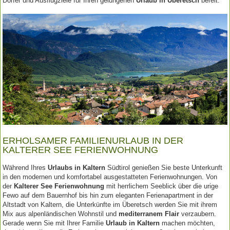
Dörfer und Ausflugziele für Ihren gelungenen
Urlaub in Überetsch
bereit.
ERHOLSAMER FAMILIENURLAUB IN DER
KALTERER SEE FERIENWOHNUNG
Während Ihres
Urlaubs in Kaltern
Südtirol genießen Sie beste Unterkunft
in den modernen und komfortabel ausgestatteten Ferienwohnungen. Von
der
Kalterer See Ferienwohnung
mit herrlichem Seeblick über die urige
Fewo auf dem Bauernhof bis hin zum eleganten Ferienapartment in der
Altstadt von Kaltern, die Unterkünfte im Überetsch werden Sie mit ihrem
Mix aus alpenländischen Wohnstil und
mediterranem Flair
verzaubern.
Gerade wenn Sie mit Ihrer Familie
Urlaub in Kaltern
machen möchten,