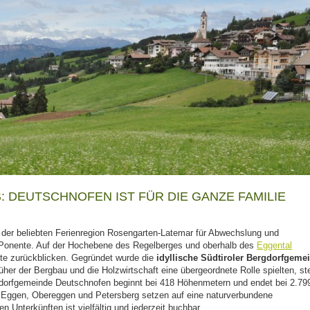
 DEUTSCHNOFEN IST FÜR DIE GANZE FAMILIE
 der beliebten Ferienregion Rosengarten-Latemar für Abwechslung und
a Ponente. Auf der Hochebene des Regelberges und oberhalb des
Eggental
te zurückblicken. Gegründet wurde die
idyllische Südtiroler Bergdorfgeme
her der Bergbau und die Holzwirtschaft eine übergeordnete Rolle spielten, st
gdorfgemeinde Deutschnofen beginnt bei 418 Höhenmetern und endet bei 2.79
), Eggen, Obereggen und Petersberg setzen auf eine naturverbundene
 Unterkünften ist vielfältig und jederzeit buchbar.