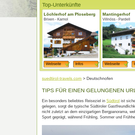
Top-Unterkünfte
Löchlerhof am Ploseberg
Mantingerhof
Brixen - Karnol
Villnöss - Pardell
Webseite
Infos
Webseite
suedtirol-travels.com
> Deutschnofen
TIPS FÜR EINEN GELUNGENEN UR
Ein besonders beliebtes Reiseziel in
Südtirol
ist sich
gelegen, sorgt die typische Südtiroler Gastfreundlichk
nicht zuletzt an dem einzigartigen Bergpanorama, we
Sport geprägt, während Frühling, Sommer und Frühh