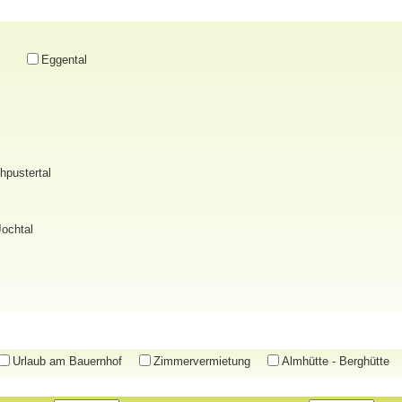
Eggental
hpustertal
Jochtal
Urlaub am Bauernhof
Zimmervermietung
Almhütte - Berghütte