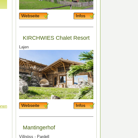
Webseite
Infos
KIRCHWIES Chalet Resort
Lajen
Webseite
Infos
onen
Mantingerhof
Villnöss - Pardell