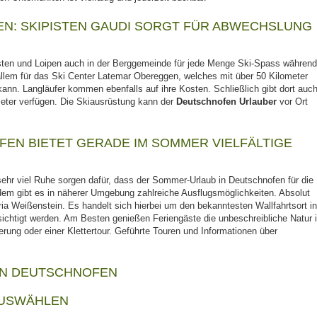
EN: SKIPISTEN GAUDI SORGT FÜR ABWECHSLUNG
Pisten und Loipen auch in der Berggemeinde für jede Menge Ski-Spass währen
r allem für das Ski Center Latemar Obereggen, welches mit über 50 Kilometer
ann. Langläufer kommen ebenfalls auf ihre Kosten. Schließlich gibt dort auc
meter verfügen. Die Skiausrüstung kann der
Deutschnofen Urlauber
vor Ort
EN BIETET GERADE IM SOMMER VIELFÄLTIGE
sehr viel Ruhe sorgen dafür, dass der Sommer-Urlaub in Deutschnofen für die
dem gibt es in näherer Umgebung zahlreiche Ausflugsmöglichkeiten. Absolut
ia Weißenstein. Es handelt sich hierbei um den bekanntesten Wallfahrtsort i
ichtigt werden. Am Besten genießen Feriengäste die unbeschreibliche Natur 
ng oder einer Klettertour. Geführte Touren und Informationen über
IN DEUTSCHNOFEN
AUSWÄHLEN