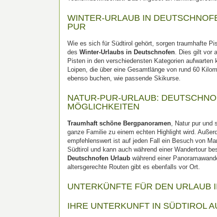
WINTER-URLAUB IN DEUTSCHNOF
PUR
Wie es sich für Südtirol gehört, sorgen traumhafte 
des
Winter-Urlaubs in Deutschnofen
. Dies gilt vo
Pisten in den verschiedensten Kategorien aufwarten k
Loipen, die über eine Gesamtlänge von rund 60 Kilo
ebenso buchen, wie passende Skikurse.
NATUR-PUR-URLAUB: DEUTSCHNOF
MÖGLICHKEITEN
Traumhaft schöne Bergpanoramen
, Natur pur und 
ganze Familie zu einem echten Highlight wird. Außer
empfehlenswert ist auf jeden Fall ein Besuch von Mar
Südtirol und kann auch während einer Wandertour bes
Deutschnofen Urlaub
während einer Panoramawanderu
altersgerechte Routen gibt es ebenfalls vor Ort.
UNTERKÜNFTE FÜR DEN URLAUB 
IHRE UNTERKUNFT IN SÜDTIROL 