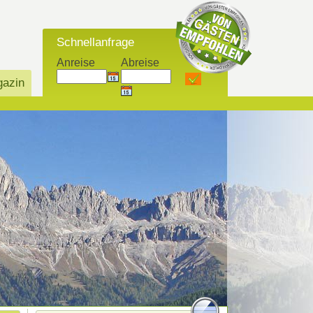
Schnellanfrage
Anreise
Abreise
azin