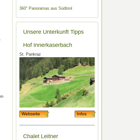
360° Panoramas aus Südtirol
d
Unsere Unterkunft Tipps
h
Hof Innerkaserbach
St. Pankraz
n
im
Webseite
Infos
Chalet Leitner