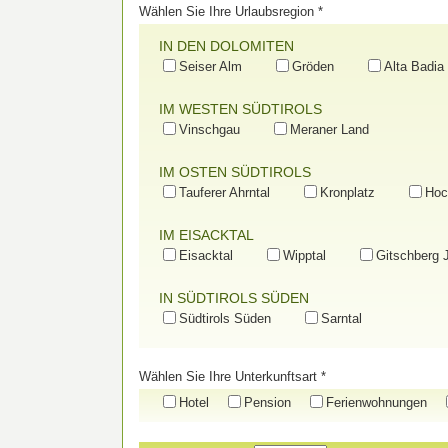
Wählen Sie Ihre Urlaubsregion *
IN DEN DOLOMITEN
Seiser Alm
Gröden
Alta Badia
IM WESTEN SÜDTIROLS
Vinschgau
Meraner Land
IM OSTEN SÜDTIROLS
Tauferer Ahrntal
Kronplatz
Hoc
IM EISACKTAL
Eisacktal
Wipptal
Gitschberg 
IN SÜDTIROLS SÜDEN
Südtirols Süden
Sarntal
Wählen Sie Ihre Unterkunftsart *
Hotel
Pension
Ferienwohnungen