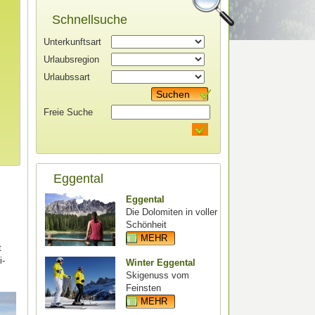
Schnellsuche
Unterkunftsart
Urlaubsregion
Urlaubssart
Suchen
Freie Suche
Eggental
Eggental
Die Dolomiten in voller
Schönheit
MEHR
t
i-
Winter Eggental
Skigenuss vom
Feinsten
MEHR