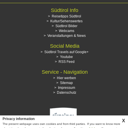
Südtirol Info
Reisetipps Südtirol
Kultur/Sehenswertes
Südtirol Bilder
Webcams
Veranstaltungen & News
Social Media
Südtirol Travels auf Google+
Youtube
RSS Feed
Service - Navigation
Hier werben
Sitemap
Impressum
Datenschutz
Privacy information
X
The present webpage uses own cookies and from third parties.
If you want to know more