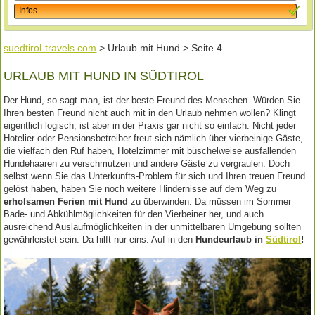
Infos
suedtirol-travels.com
> Urlaub mit Hund > Seite 4
URLAUB MIT HUND IN SÜDTIROL
Der Hund, so sagt man, ist der beste Freund des Menschen. Würden Sie
Ihren besten Freund nicht auch mit in den Urlaub nehmen wollen? Klingt
eigentlich logisch, ist aber in der Praxis gar nicht so einfach: Nicht jeder
Hotelier oder Pensionsbetreiber freut sich nämlich über vierbeinige Gäste,
die vielfach den Ruf haben, Hotelzimmer mit büschelweise ausfallenden
Hundehaaren zu verschmutzen und andere Gäste zu vergraulen. Doch
selbst wenn Sie das Unterkunfts-Problem für sich und Ihren treuen Freund
gelöst haben, haben Sie noch weitere Hindernisse auf dem Weg zu
erholsamen Ferien mit Hund
zu überwinden: Da müssen im Sommer
Bade- und Abkühlmöglichkeiten für den Vierbeiner her, und auch
ausreichend Auslaufmöglichkeiten in der unmittelbaren Umgebung sollten
gewährleistet sein. Da hilft nur eins: Auf in den
Hundeurlaub in
Südtirol
!