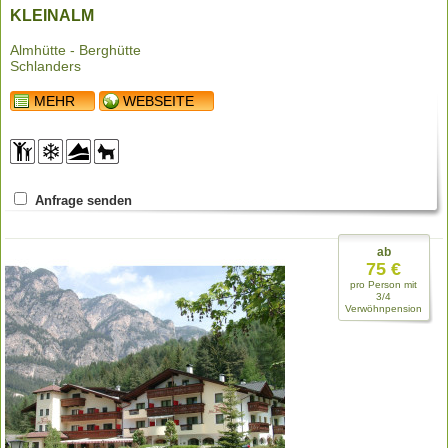
KLEINALM
Almhütte - Berghütte
Schlanders
MEHR
WEBSEITE
Anfrage senden
ab
75 €
pro Person mit
3/4
Verwöhnpension