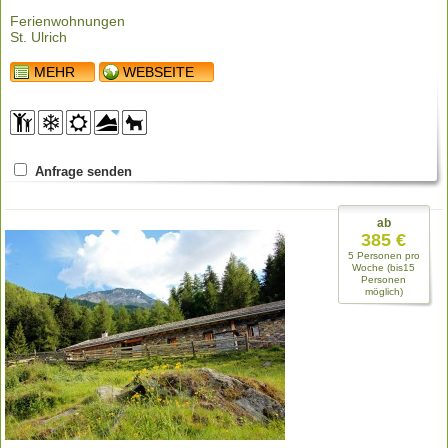
Ferienwohnungen
St. Ulrich
MEHR
WEBSEITE
Anfrage senden
ab
385 €
5 Personen pro
Woche (bis15
Personen
möglich)