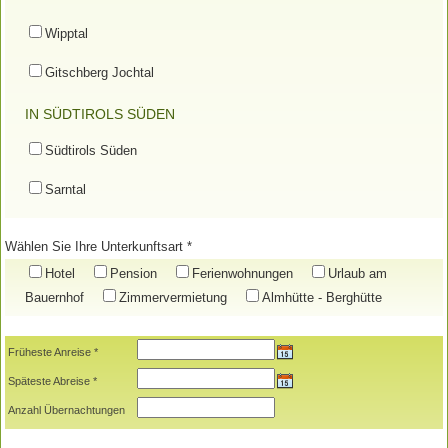
Wipptal
Gitschberg Jochtal
IN SÜDTIROLS SÜDEN
Südtirols Süden
Sarntal
Wählen Sie Ihre Unterkunftsart *
Hotel
Pension
Ferienwohnungen
Urlaub am
Bauernhof
Zimmervermietung
Almhütte - Berghütte
Früheste Anreise *
Späteste Abreise *
Anzahl Übernachtungen