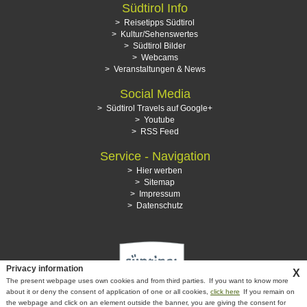
Südtirol Info
Reisetipps Südtirol
Kultur/Sehenswertes
Südtirol Bilder
Webcams
Veranstaltungen & News
Social Media
Südtirol Travels auf Google+
Youtube
RSS Feed
Service - Navigation
Hier werben
Sitemap
Impressum
Datenschutz
Privacy information
X
The present webpage uses own cookies and from third parties.
If you want to know more
about it or deny the consent of application of one or all cookies,
click here
If you remain on
the webpage and click on an element outside the banner, you are giving the consent for