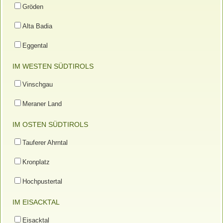
Gröden
Alta Badia
Eggental
IM WESTEN SÜDTIROLS
Vinschgau
Meraner Land
IM OSTEN SÜDTIROLS
Tauferer Ahrntal
Kronplatz
Hochpustertal
IM EISACKTAL
Eisacktal