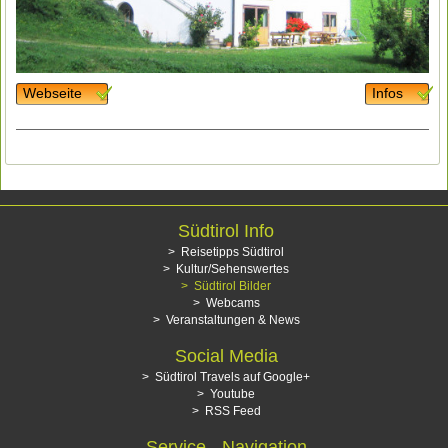
Webseite
Infos
Südtirol Info
Reisetipps Südtirol
Kultur/Sehenswertes
Südtirol Bilder
Webcams
Veranstaltungen & News
Social Media
Südtirol Travels auf Google+
Youtube
RSS Feed
Service - Navigation