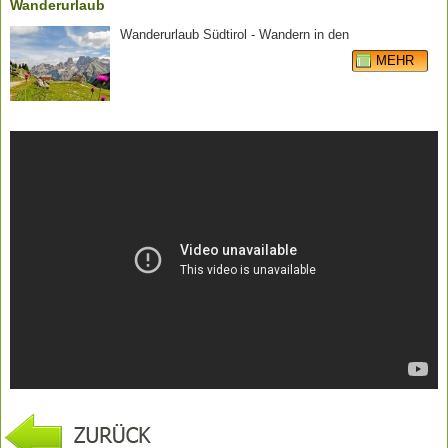
Wanderurlaub
Wanderurlaub Südtirol - Wandern in den
MEHR