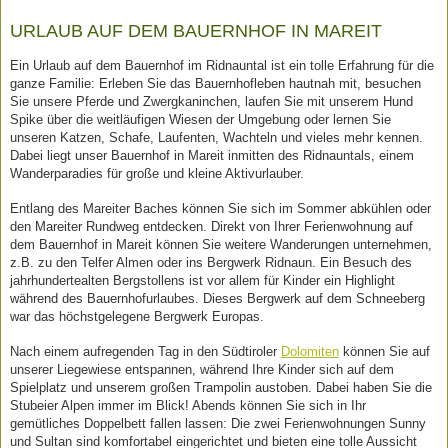
URLAUB AUF DEM BAUERNHOF IN MAREIT
Ein Urlaub auf dem Bauernhof im Ridnauntal ist ein tolle Erfahrung für die
ganze Familie: Erleben Sie das Bauernhofleben hautnah mit, besuchen
Sie unsere Pferde und Zwergkaninchen, laufen Sie mit unserem Hund
Spike über die weitläufigen Wiesen der Umgebung oder lernen Sie
unseren Katzen, Schafe, Laufenten, Wachteln und vieles mehr kennen.
Dabei liegt unser Bauernhof in Mareit inmitten des Ridnauntals, einem
Wanderparadies für große und kleine Aktivurlauber.
Entlang des Mareiter Baches können Sie sich im Sommer abkühlen oder
den Mareiter Rundweg entdecken. Direkt von Ihrer Ferienwohnung auf
dem Bauernhof in Mareit können Sie weitere Wanderungen unternehmen,
z.B. zu den Telfer Almen oder ins Bergwerk Ridnaun. Ein Besuch des
jahrhundertealten Bergstollens ist vor allem für Kinder ein Highlight
während des Bauernhofurlaubes. Dieses Bergwerk auf dem Schneeberg
war das höchstgelegene Bergwerk Europas.
Nach einem aufregenden Tag in den Südtiroler
Dolomiten
können Sie auf
unserer Liegewiese entspannen, während Ihre Kinder sich auf dem
Spielplatz und unserem großen Trampolin austoben. Dabei haben Sie die
Stubeier Alpen immer im Blick! Abends können Sie sich in Ihr
gemütliches Doppelbett fallen lassen: Die zwei Ferienwohnungen Sunny
und Sultan sind komfortabel eingerichtet und bieten eine tolle Aussicht