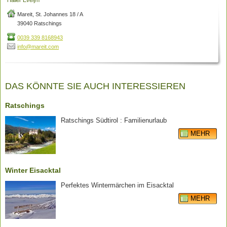
Mareit, St. Johannes 18 / A
39040 Ratschings
0039 339 8168943
info@mareit.com
DAS KÖNNTE SIE AUCH INTERESSIEREN
Ratschings
Ratschings Südtirol : Familienurlaub
MEHR
Winter Eisacktal
Perfektes Wintermärchen im Eisacktal
MEHR