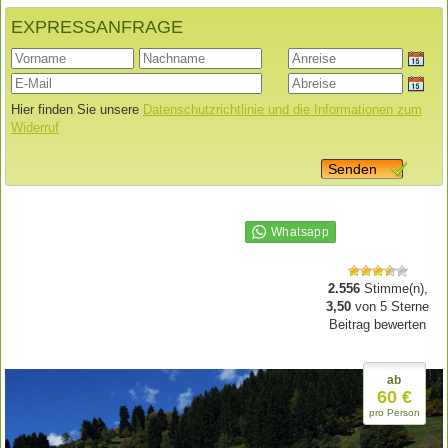
EXPRESSANFRAGE
Hier finden Sie unsere
Datenschutzrichtlinie und die Informationen zum
Widerruf
Senden
2.556
Stimme(n),
3,50
von
5
Sterne
Beitrag bewerten
ab
60 €
pro Person