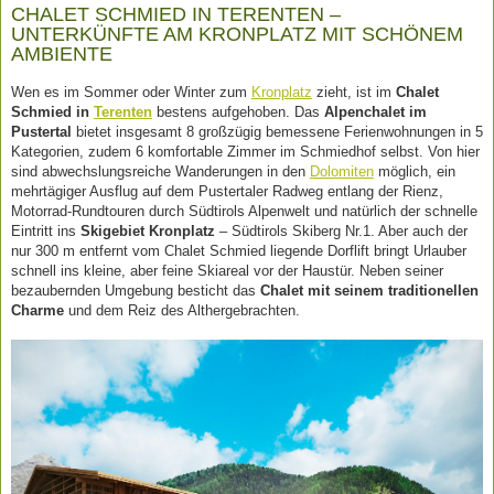
CHALET SCHMIED IN TERENTEN –
UNTERKÜNFTE AM KRONPLATZ MIT SCHÖNEM
AMBIENTE
Wen es im Sommer oder Winter zum
Kronplatz
zieht, ist im
Chalet
Schmied in
Terenten
bestens aufgehoben. Das
Alpenchalet im
Pustertal
bietet insgesamt 8 großzügig bemessene Ferienwohnungen in 5
Kategorien, zudem 6 komfortable Zimmer im Schmiedhof selbst. Von hier
sind abwechslungsreiche Wanderungen in den
Dolomiten
möglich, ein
mehrtägiger Ausflug auf dem Pustertaler Radweg entlang der Rienz,
Motorrad-Rundtouren durch Südtirols Alpenwelt und natürlich der schnelle
Eintritt ins
Skigebiet Kronplatz
– Südtirols Skiberg Nr.1. Aber auch der
nur 300 m entfernt vom Chalet Schmied liegende Dorflift bringt Urlauber
schnell ins kleine, aber feine Skiareal vor der Haustür. Neben seiner
bezaubernden Umgebung besticht das
Chalet mit seinem traditionellen
Charme
und dem Reiz des Althergebrachten.