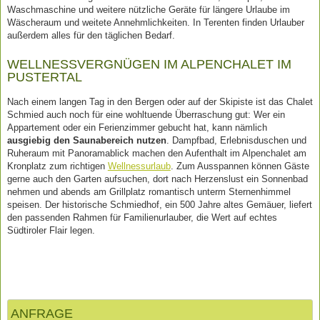
Waschmaschine und weitere nützliche Geräte für längere Urlaube im
Wäscheraum und weitete Annehmlichkeiten. In Terenten finden Urlauber
außerdem alles für den täglichen Bedarf.
WELLNESSVERGNÜGEN IM ALPENCHALET IM
PUSTERTAL
Nach einem langen Tag in den Bergen oder auf der Skipiste ist das Chalet
Schmied auch noch für eine wohltuende Überraschung gut: Wer ein
Appartement oder ein Ferienzimmer gebucht hat, kann nämlich
ausgiebig den Saunabereich nutzen
. Dampfbad, Erlebnisduschen und
Ruheraum mit Panoramablick machen den Aufenthalt im Alpenchalet am
Kronplatz zum richtigen
Wellnessurlaub
. Zum Ausspannen können Gäste
gerne auch den Garten aufsuchen, dort nach Herzenslust ein Sonnenbad
nehmen und abends am Grillplatz romantisch unterm Sternenhimmel
speisen. Der historische Schmiedhof, ein 500 Jahre altes Gemäuer, liefert
den passenden Rahmen für Familienurlauber, die Wert auf echtes
Südtiroler Flair legen.
ANFRAGE