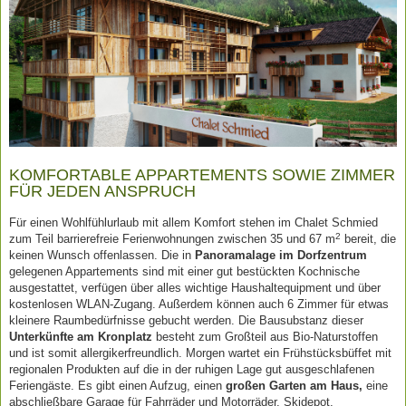
KOMFORTABLE APPARTEMENTS SOWIE ZIMMER
FÜR JEDEN ANSPRUCH
Für einen Wohlfühlurlaub mit allem Komfort stehen im Chalet Schmied
2
zum Teil barrierefreie Ferienwohnungen zwischen 35 und 67 m
bereit, die
keinen Wunsch offenlassen. Die in
Panoramalage im Dorfzentrum
gelegenen Appartements sind mit einer gut bestückten Kochnische
ausgestattet, verfügen über alles wichtige Haushaltequipment und über
kostenlosen WLAN-Zugang. Außerdem können auch 6 Zimmer für etwas
kleinere Raumbedürfnisse gebucht werden. Die Bausubstanz dieser
Unterkünfte am Kronplatz
besteht zum Großteil aus Bio-Naturstoffen
und ist somit allergikerfreundlich. Morgen wartet ein Frühstücksbüffet mit
regionalen Produkten auf die in der ruhigen Lage gut ausgeschlafenen
Feriengäste. Es gibt einen Aufzug, einen
großen Garten am Haus,
eine
abschließbare Garage für Fahrräder und Motorräder, Skidepot,